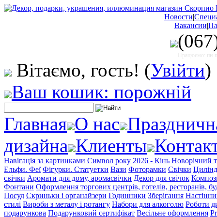
Новости
|
Специ
Вакансии
|
Па
(067
Працюємо: пн-пт
Вітаємо, гость!
(
Увійти
)
Ваш кошик: порожній
Главная
О нас
Праздничн
дизайна
Клиенты
Контак
Навігація за картинками
Символ року 2026 - Кінь
Новорічний т
Ельфи. Феї
Фігурки. Статуетки
Вази
Фоторамки
Свічки
Цилінд
свічки
Аромати для дому, аромасвічки
Декор для свічок
Компози
Фонтани
Оформлення торгових центрів, готелів, ресторанів, бу
Посуд
Скриньки і органайзери
Годинники
Зберігання
Настінни
стилі
Вироби з металу і ротангу
Набори для алкоголю
Роботи д
подарункова
Подарунковий сертифікат
Весільне оформлення
Pr