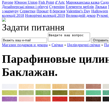
Pavone
Юнион Union
Fish Point
d’Artc
Марокканська казка
Садо
Дизайнерські вінки і обручі
Сувеніри
Елементи меблів
Ляльки
з мармуру
Серветки
Прокат
8 березня
Valentine's Day
Halloween
колекції 2018
Новорічні колекції 2019
Великодній декор
Рухомі
Задати питання
Магазин подарков и декора
»
Свічки
»
Циліндричні свічки
»
Па
Парафиновые цилин
Баклажан.