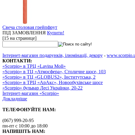
Свеча столовая грейпфрут
ПІД ЗАМОВЛЕННЯ
Купити!
[15 на странице]
Інтернет-магазин подарунків, ілюмінації, декору
-
www.scorpio.
КОНТАКТИ:
«Scorpio» в ТРЦ «Lavina Moll»
«Scorpio» в ТЦ «Атмосфера», Столичне шосе, 103
«Scorpio» в ТЦ «GLOBUS2», Інститутська, 2
«Scorpio» в ТРЦ «АрАкс», Новообухівське шосе
«Scorpio» бульвар Лесі Українки, 20-22
Інтернет-магазин «Scorpio»
Докладніше
ТЕЛЕФОНУЙТЕ НАМ:
(067) 999-20-95
пн-пт с 10:00 до 18:00
НАПИШІТЬ НАМ: