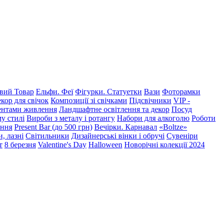
ий Товар
Ельфи. Феї
Фігурки. Статуетки
Вази
Фоторамки
кор для свічок
Композиції зі свічками
Підсвічники
VIP -
ментами живлення
Ландшафтне освітлення та декор
Посуд
у стилі
Вироби з металу і ротангу
Набори для алкоголю
Роботи
ення
Present Bar (до 500 грн)
Вечірки. Карнавал
«Boltze»
, лазні
Світильники
Дизайнерські вінки і обручі
Сувеніри
т
8 березня
Valentine's Day
Halloween
Новорічні колекції 2024