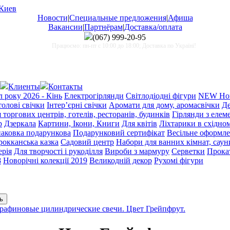
Новости
|
Специальные предложения
|
Афиша
Вакансии
|
Партнёрам
|
Доставка/оплата
(067)
999-20-95
Працюємо: пн-пт с 10:00 до 18:00; Доставка по Україні!
Клиенты
Контакты
 року 2026 - Кінь
Електрогірлянди
Світлодіодні фігури
NEW Нов
олові свічки
Інтер’єрні свічки
Аромати для дому, аромасвічки
Де
торгових центрів, готелів, ресторанів, будинків
Гірлянди з еле
р
Дзеркала
Картини, Ікони, Книги
Для квітів
Ліхтарики в східном
аковка подарункова
Подарунковий сертифікат
Весільне оформл
окканська казка
Садовий центр
Набори для ванних кімнат, сауни
ерія
Для творчості і рукоділля
Вироби з мармуру
Серветки
Прока
8
Новорічні колекції 2019
Великодній декор
Рухомі фігури
рафиновые цилиндрические свечи. Цвет Грейпфрут.