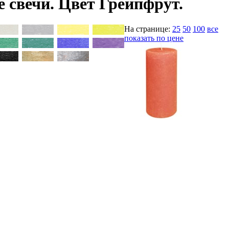
свечи. Цвет Грейпфрут.
На странице:
25
50
100
все
показать по цене