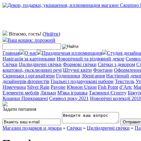
Вітаємо, гость!
(
Увійти
)
Ваш кошик: порожній
Главная
О нас
Праздничная иллюминация
Студия дизайна
Навігація за картинками
Новорічний та різдвяний декор
Символ
Свічки
Циліндричні свічки
Формові свічки
Свічки з декором
Ст
коштовні, ексклюзивні речі
Штучні квіти
Фонтани
Оформлення 
Скриньки і органайзери
Годинники
Зберігання
Настінний деко
дизайнерів-флористів
Гральні і подарункові набори
Текстиль
Уп
Німеччина
Silver Rain
Pavone
Юнион Union
Fish Point
d’Artc
Мар
Елементи меблів
Ляльки
М'яка іграшка
Таємниці Єгипту
Біжут
Кошики Прикрашені
Символ року 2021
Новорічні колекції 201
Задати питання
Магазин подарков и декора
»
Свічки
»
Циліндричні свічки
»
Па