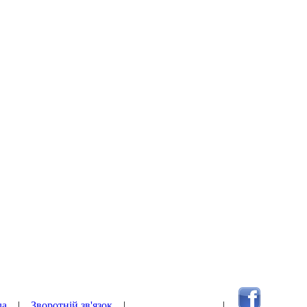
ua
|
Зворотній зв'язок
|
Наверх сторінки
|