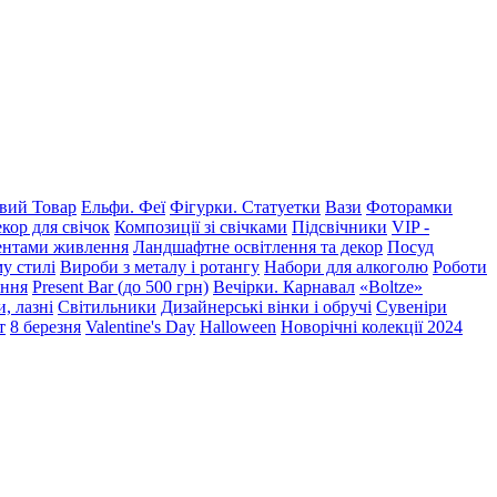
ий Товар
Ельфи. Феї
Фігурки. Статуетки
Вази
Фоторамки
кор для свічок
Композиції зі свічками
Підсвічники
VIP -
ментами живлення
Ландшафтне освітлення та декор
Посуд
у стилі
Вироби з металу і ротангу
Набори для алкоголю
Роботи
ення
Present Bar (до 500 грн)
Вечірки. Карнавал
«Boltze»
, лазні
Світильники
Дизайнерські вінки і обручі
Сувеніри
т
8 березня
Valentine's Day
Halloween
Новорічні колекції 2024