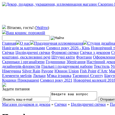
Вітаємо, гость!
(
Увійти
)
Ваш кошик: порожній
Главная
О нас
Праздничная иллюминация
Студия дизайна
Навігація за картинками
Символ року 2026 - Кінь
Новорічний т
Свічки
Циліндричні свічки
Формові свічки
Свічки з декором
Ст
коштовні, ексклюзивні речі
Штучні квіти
Фонтани
Оформлення 
Скриньки і органайзери
Годинники
Зберігання
Настінний деко
дизайнерів-флористів
Гральні і подарункові набори
Текстиль
Уп
Німеччина
Silver Rain
Pavone
Юнион Union
Fish Point
d’Artc
Мар
Елементи меблів
Ляльки
М'яка іграшка
Таємниці Єгипту
Біжут
Кошики Прикрашені
Символ року 2021
Новорічні колекції 201
Задати питання
Магазин подарков и декора
»
Свічки
»
Циліндричні свічки
»
Па