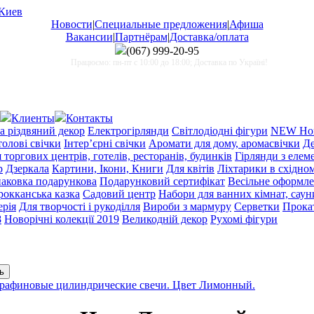
Новости
|
Специальные предложения
|
Афиша
Вакансии
|
Партнёрам
|
Доставка/оплата
(067)
999-20-95
Працюємо: пн-пт с 10:00 до 18:00; Доставка по Україні!
Клиенты
Контакты
а різдвяний декор
Електрогірлянди
Світлодіодні фігури
NEW Нов
олові свічки
Інтер’єрні свічки
Аромати для дому, аромасвічки
Де
торгових центрів, готелів, ресторанів, будинків
Гірлянди з еле
р
Дзеркала
Картини, Ікони, Книги
Для квітів
Ліхтарики в східном
аковка подарункова
Подарунковий сертифікат
Весільне оформл
окканська казка
Садовий центр
Набори для ванних кімнат, сауни
ерія
Для творчості і рукоділля
Вироби з мармуру
Серветки
Прока
8
Новорічні колекції 2019
Великодній декор
Рухомі фігури
рафиновые цилиндрические свечи. Цвет Лимонный.