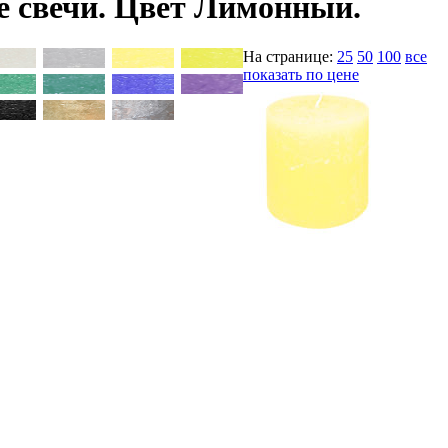
 свечи. Цвет Лимонный.
На странице:
25
50
100
все
показать по цене