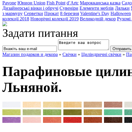
Pavone
Юнион Union
Fish Point
d’Artc
Марокканська казка
Садо
Дизайнерські вінки і обручі
Сувеніри
Елементи меблів
Ляльки
з мармуру
Серветки
Прокат
8 березня
Valentine's Day
Halloween
колекції 2018
Новорічні колекції 2019
Великодній декор
Рухомі
Задати питання
Магазин подарков и декора
»
Свічки
»
Циліндричні свічки
»
Па
Парафиновые цилин
Льняной.