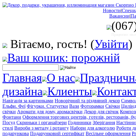
Новости
|
Специ
Вакансии
|
Па
(067
Працюємо: пн-пт
Вітаємо, гость!
(
Увійти
)
Ваш кошик: порожній
Главная
О нас
Праздничн
дизайна
Клиенты
Контак
Навігація за картинками
Новорічний та різдвяний декор
Символ
Ельфи. Феї
Фігурки. Статуетки
Вази
Фоторамки
Свічки
Цилінд
свічки
Аромати для дому, аромасвічки
Декор для свічок
Компози
Фонтани
Оформлення торгових центрів, готелів, ресторанів, бу
Посуд
Скриньки і органайзери
Годинники
Зберігання
Настінни
стилі
Вироби з металу і ротангу
Набори для алкоголю
Роботи д
подарункова
Подарунковий сертифікат
Весільне оформлення
Pr