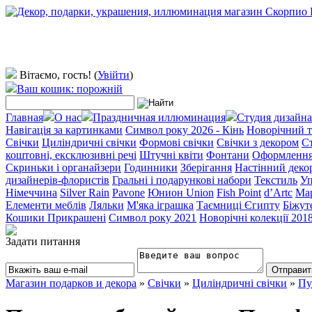
Вітаємо, гость!
(
Увійти
)
Ваш кошик: порожній
Главная
О нас
Праздничная иллюминация
Студия дизайна
Навігація за картинками
Символ року 2026 - Кінь
Новорічний т
Свічки
Циліндричні свічки
Формові свічки
Свічки з декором
Ст
коштовні, ексклюзивні речі
Штучні квіти
Фонтани
Оформлення 
Скриньки і органайзери
Годинники
Зберігання
Настінний деко
дизайнерів-флористів
Гральні і подарункові набори
Текстиль
Уп
Німеччина
Silver Rain
Pavone
Юнион Union
Fish Point
d’Artc
Мар
Елементи меблів
Ляльки
М'яка іграшка
Таємниці Єгипту
Біжут
Кошики Прикрашені
Символ року 2021
Новорічні колекції 201
Задати питання
Магазин подарков и декора
»
Свічки
»
Циліндричні свічки
»
Пу