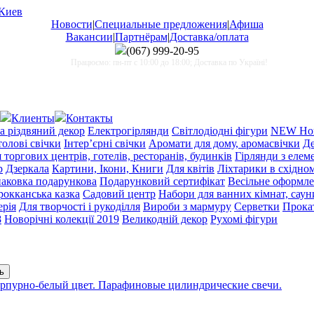
Новости
|
Специальные предложения
|
Афиша
Вакансии
|
Партнёрам
|
Доставка/оплата
(067)
999-20-95
Працюємо: пн-пт с 10:00 до 18:00; Доставка по Україні!
Клиенты
Контакты
а різдвяний декор
Електрогірлянди
Світлодіодні фігури
NEW Нов
олові свічки
Інтер’єрні свічки
Аромати для дому, аромасвічки
Де
торгових центрів, готелів, ресторанів, будинків
Гірлянди з еле
р
Дзеркала
Картини, Ікони, Книги
Для квітів
Ліхтарики в східном
аковка подарункова
Подарунковий сертифікат
Весільне оформл
окканська казка
Садовий центр
Набори для ванних кімнат, сауни
ерія
Для творчості і рукоділля
Вироби з мармуру
Серветки
Прока
8
Новорічні колекції 2019
Великодній декор
Рухомі фігури
рпурно-белый цвет. Парафиновые цилиндрические свечи.