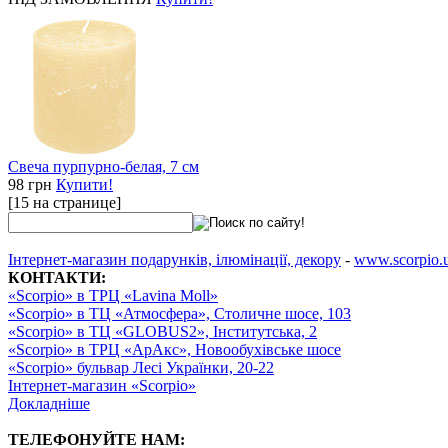
Свеча пурпурно-белая, 7 см
98 грн
Купити!
[15 на странице]
Інтернет-магазин подарунків, ілюмінації, декору
-
www.scorpio.
КОНТАКТИ:
«Scorpio» в ТРЦ «Lavina Moll»
«Scorpio» в ТЦ «Атмосфера», Столичне шосе, 103
«Scorpio» в ТЦ «GLOBUS2», Інститутська, 2
«Scorpio» в ТРЦ «АрАкс», Новообухівське шосе
«Scorpio» бульвар Лесі Українки, 20-22
Інтернет-магазин «Scorpio»
Докладніше
ТЕЛЕФОНУЙТЕ НАМ: