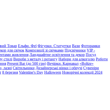
ий Товар
Ельфи. Феї
Фігурки. Статуетки
Вази
Фоторамки
кор для свічок
Композиції зі свічками
Підсвічники
VIP -
ментами живлення
Ландшафтне освітлення та декор
Посуд
у стилі
Вироби з металу і ротангу
Набори для алкоголю
Роботи
ення
Present Bar (до 500 грн)
Вечірки. Карнавал
«Boltze»
, лазні
Світильники
Дизайнерські вінки і обручі
Сувеніри
т
8 березня
Valentine's Day
Halloween
Новорічні колекції 2024