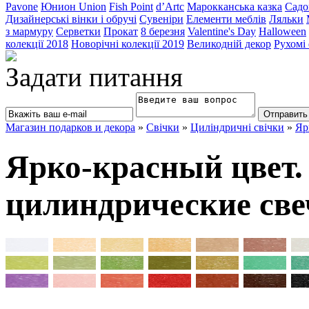
Pavone
Юнион Union
Fish Point
d’Artc
Марокканська казка
Садо
Дизайнерські вінки і обручі
Сувеніри
Елементи меблів
Ляльки
з мармуру
Серветки
Прокат
8 березня
Valentine's Day
Halloween
колекції 2018
Новорічні колекції 2019
Великодній декор
Рухомі
Задати питання
Магазин подарков и декора
»
Свічки
»
Циліндричні свічки
»
Яр
Ярко-красный цвет
цилиндрические све