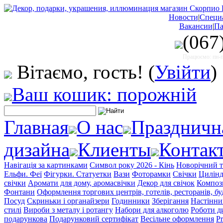
Новости
|
Специ
Вакансии
|
Па
(067
Працюємо: пн-пт
Вітаємо, гость!
(
Увійти
)
Ваш кошик: порожній
Главная
О нас
Праздничн
дизайна
Клиенты
Контак
Навігація за картинками
Символ року 2026 - Кінь
Новорічний т
Ельфи. Феї
Фігурки. Статуетки
Вази
Фоторамки
Свічки
Цилінд
свічки
Аромати для дому, аромасвічки
Декор для свічок
Компози
Фонтани
Оформлення торгових центрів, готелів, ресторанів, бу
Посуд
Скриньки і органайзери
Годинники
Зберігання
Настінни
стилі
Вироби з металу і ротангу
Набори для алкоголю
Роботи д
подарункова
Подарунковий сертифікат
Весільне оформлення
Pr