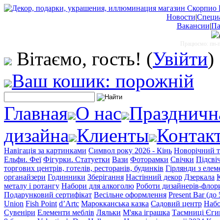
Новости
|
Специ
Вакансии
|
Па
Працюємо: пн-пт
Вітаємо, гость!
(
Увійти
)
Ваш кошик: порожній
Главная
О нас
Праздничн
дизайна
Клиенты
Контак
Навігація за картинками
Символ року 2026 - Кінь
Новорічний т
Ельфи. Феї
Фігурки. Статуетки
Вази
Фоторамки
Свічки
Підсві
торгових центрів, готелів, ресторанів, будинків
Гірлянди з еле
органайзери
Годинники
Зберігання
Настінний декор
Дзеркала
металу і ротангу
Набори для алкоголю
Роботи дизайнерів-флор
Подарунковий сертифікат
Весільне оформлення
Present Bar (до
Union
Fish Point
d’Artc
Марокканська казка
Садовий центр
Набо
Сувеніри
Елементи меблів
Ляльки
М'яка іграшка
Таємниці Єги