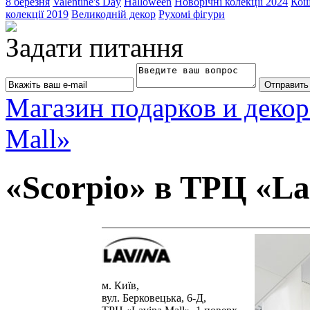
8 березня
Valentine's Day
Halloween
Новорічні колекції 2024
Кош
колекції 2019
Великодній декор
Рухомі фігури
Задати питання
Магазин подарков и декор
Mall»
«Scorpio» в ТРЦ «La
м. Київ,
вул. Берковецька, 6-Д,