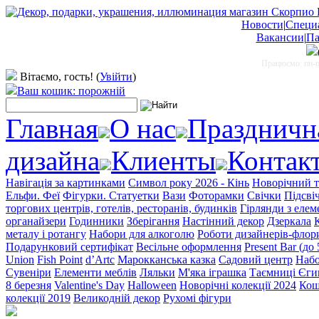
Новости
|
Специ
Вакансии
|
Па
Працюємо: пн-пт
Вітаємо, гость!
(
Увійти
)
Ваш кошик: порожній
Главная
О нас
Праздничн
дизайна
Клиенты
Контак
Навігація за картинками
Символ року 2026 - Кінь
Новорічний т
Ельфи. Феї
Фігурки. Статуетки
Вази
Фоторамки
Свічки
Підсві
торгових центрів, готелів, ресторанів, будинків
Гірлянди з еле
органайзери
Годинники
Зберігання
Настінний декор
Дзеркала
металу і ротангу
Набори для алкоголю
Роботи дизайнерів-флор
Подарунковий сертифікат
Весільне оформлення
Present Bar (до
Union
Fish Point
d’Artc
Марокканська казка
Садовий центр
Набо
Сувеніри
Елементи меблів
Ляльки
М'яка іграшка
Таємниці Єги
8 березня
Valentine's Day
Halloween
Новорічні колекції 2024
Кош
колекції 2019
Великодній декор
Рухомі фігури