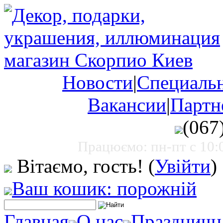
Новости
|
Специаль
Вакансии
|
Партн
(067
Працюємо: пн-пт с 10:0
Вітаємо, гость!
(
Увійти
)
Ваш кошик: порожній
Главная
О нас
Праздничн