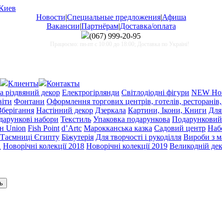
Новости
|
Специальные предложения
|
Афиша
Вакансии
|
Партнёрам
|
Доставка/оплата
(067)
999-20-95
Працюємо: пн-пт с 10:00 до 18:00; Доставка по Україні!
Клиенты
Контакты
а різдвяний декор
Електрогірлянди
Світлодіодні фігури
NEW Нов
віти
Фонтани
Оформлення торгових центрів, готелів, ресторанів,
Зберігання
Настінний декор
Дзеркала
Картини, Ікони, Книги
Для
одарункові набори
Текстиль
Упаковка подарункова
Подарунковий
н Union
Fish Point
d’Artc
Марокканська казка
Садовий центр
Набо
Таємниці Єгипту
Біжутерія
Для творчості і рукоділля
Вироби з 
1
Новорічні колекції 2018
Новорічні колекції 2019
Великодній де