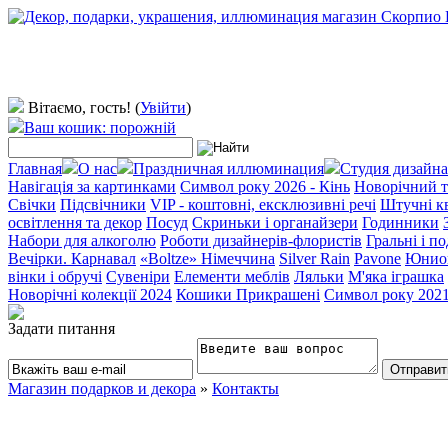
Вітаємо, гость!
(
Увійти
)
Ваш кошик: порожній
Главная
О нас
Праздничная иллюминация
Студия дизайна
Навігація за картинками
Символ року 2026 - Кінь
Новорічний т
Свічки
Підсвічники
VIP - коштовні, ексклюзивні речі
Штучні к
освітлення та декор
Посуд
Скриньки і органайзери
Годинники
Набори для алкоголю
Роботи дизайнерів-флористів
Гральні і п
Вечірки. Карнавал
«Boltze» Німеччина
Silver Rain
Pavone
Юнио
вінки і обручі
Сувеніри
Елементи меблів
Ляльки
М'яка іграшка
Новорічні колекції 2024
Кошики Прикрашені
Символ року 202
Задати питання
Магазин подарков и декора
»
Контакты