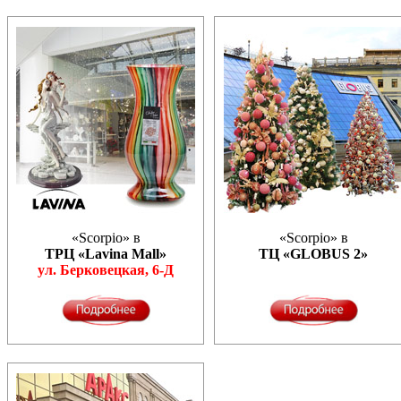
«Scorpio» в
«Scorpio» в
ТРЦ «Lavina Mall»
ТЦ «GLOBUS 2»
ул. Берковецкая, 6-Д