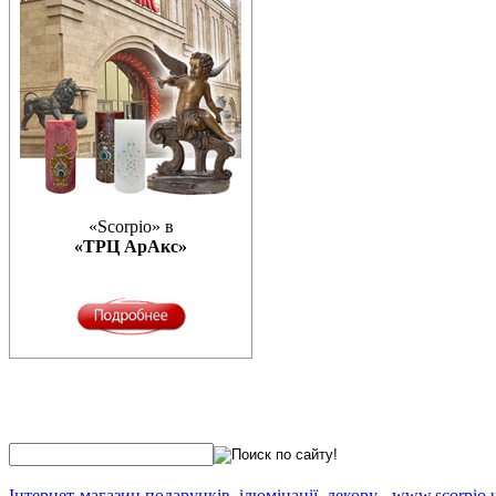
«Scorpio» в
«ТРЦ АрАкс»
Інтернет-магазин подарунків, ілюмінації, декору
-
www.scorpio.