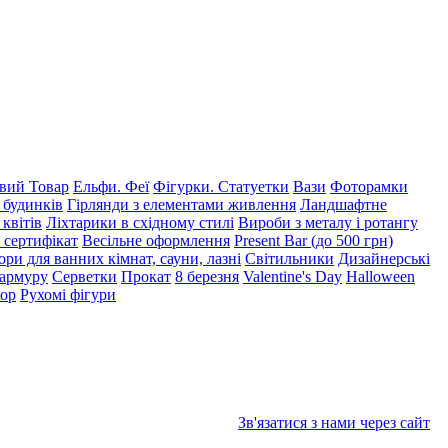
ий Товар
Ельфи. Феї
Фігурки. Статуетки
Вази
Фоторамки
 будинків
Гірлянди з елементами живлення
Ландшафтне
 квітів
Ліхтарики в східному стилі
Вироби з металу і ротангу
 сертифікат
Весільне оформлення
Present Bar (до 500 грн)
ри для ванних кімнат, сауни, лазні
Світильники
Дизайнерські
мармуру
Серветки
Прокат
8 березня
Valentine's Day
Halloween
кор
Рухомі фігури
Зв'язатися з нами через сайт