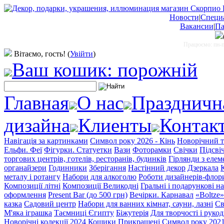
Новости
|
Специ
Вакансии
|
Па
Працюємо: пн-пт
Вітаємо, гость!
(
Увійти
)
Ваш кошик: порожній
Главная
О нас
Праздничн
дизайна
Клиенты
Контак
Навігація за картинками
Символ року 2026 - Кінь
Новорічний т
Ельфи. Феї
Фігурки. Статуетки
Вази
Фоторамки
Свічки
Підсві
торгових центрів, готелів, ресторанів, будинків
Гірлянди з еле
органайзери
Годинники
Зберігання
Настінний декор
Дзеркала
металу і ротангу
Набори для алкоголю
Роботи дизайнерів-флор
Композиції літні
Композиції Великодні
Гральні і подарункові н
оформлення
Present Bar (до 500 грн)
Вечірки. Карнавал
«Boltze
казка
Садовий центр
Набори для ванних кімнат, сауни, лазні
Св
М'яка іграшка
Таємниці Єгипту
Біжутерія
Для творчості і рукод
Новорічні колекції 2024
Кошики Прикрашені
Символ року 202