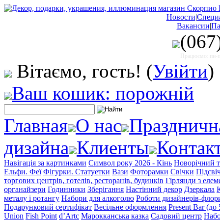
Новости
|
Специ
Вакансии
|
Па
(067
Працюємо: пн-пт
Вітаємо, гость!
(
Увійти
)
Ваш кошик: порожній
Главная
О нас
Праздничн
дизайна
Клиенты
Контак
Навігація за картинками
Символ року 2026 - Кінь
Новорічний т
Ельфи. Феї
Фігурки. Статуетки
Вази
Фоторамки
Свічки
Підсві
торгових центрів, готелів, ресторанів, будинків
Гірлянди з еле
органайзери
Годинники
Зберігання
Настінний декор
Дзеркала
металу і ротангу
Набори для алкоголю
Роботи дизайнерів-флор
Подарунковий сертифікат
Весільне оформлення
Present Bar (до
Union
Fish Point
d’Artc
Марокканська казка
Садовий центр
Набо