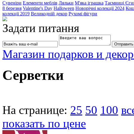
Сувеніри
Елементи меблів
Ляльки
М'яка іграшка
Таємниці Єги
8 березня
Valentine's Day
Halloween
Новорічні колекції 2024
Кош
колекції 2019
Великодній декор
Рухомі фігури
Задати питання
Магазин подарков и декор
Серветки
На странице:
25
50
100
вс
показать по цене