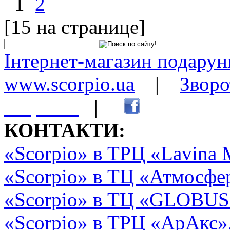
1
2
[15 на странице]
Інтернет-магазин подарунк
www.scorpio.ua
|
Зворо
сторінки
|
КОНТАКТИ:
«Scorpio» в ТРЦ «Lavina 
«Scorpio» в ТЦ «Атмосфер
«Scorpio» в ТЦ «GLOBUS2»
«Scorpio» в ТРЦ «АрАкс»