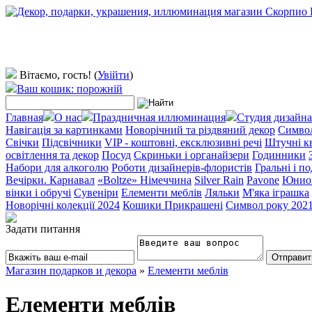
Вітаємо, гость!
(
Увійти
)
Ваш кошик: порожній
Главная
О нас
Праздничная иллюминация
Студия дизайна
Навігація за картинками
Новорічний та різдвяний декор
Символ
Свічки
Підсвічники
VIP - коштовні, ексклюзивні речі
Штучні к
освітлення та декор
Посуд
Скриньки і органайзери
Годинники
Набори для алкоголю
Роботи дизайнерів-флористів
Гральні і п
Вечірки. Карнавал
«Boltze» Німеччина
Silver Rain
Pavone
Юнио
вінки і обручі
Сувеніри
Елементи меблів
Ляльки
М'яка іграшка
Новорічні колекції 2024
Кошики Прикрашені
Символ року 202
Задати питання
Магазин подарков и декора
»
Елементи меблів
Елементи меблів