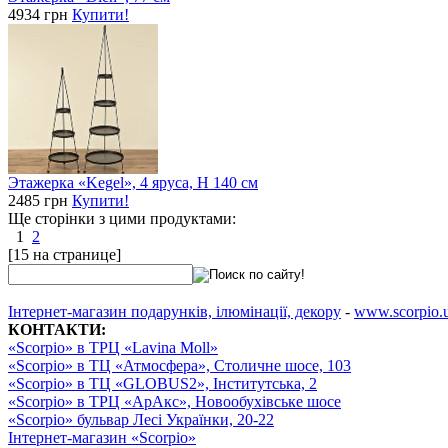
4934 грн
Купити!
Этажерка «Kegel», 4 яруса, H 140 см
2485 грн
Купити!
Ще сторінки з цими продуктами:
1
2
[15 на странице]
Інтернет-магазин подарунків, ілюмінації, декору
-
www.scorpio.
КОНТАКТИ:
«Scorpio» в ТРЦ «Lavina Moll»
«Scorpio» в ТЦ «Атмосфера», Столичне шосе, 103
«Scorpio» в ТЦ «GLOBUS2», Інститутська, 2
«Scorpio» в ТРЦ «АрАкс», Новообухівське шосе
«Scorpio» бульвар Лесі Українки, 20-22
Інтернет-магазин «Scorpio»