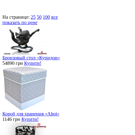
На странице:
25
50
100
все
показать по цене
Бронзовый стол «Купидон»
54890 грн
Купити!
Короб для хранения «Ahoi»
1146 грн
Купити!