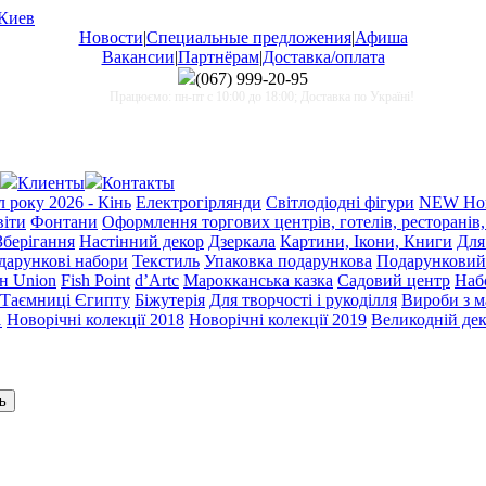
Новости
|
Специальные предложения
|
Афиша
Вакансии
|
Партнёрам
|
Доставка/оплата
(067)
999-20-95
Працюємо: пн-пт с 10:00 до 18:00; Доставка по Україні!
Клиенты
Контакты
 року 2026 - Кінь
Електрогірлянди
Світлодіодні фігури
NEW Нов
віти
Фонтани
Оформлення торгових центрів, готелів, ресторанів,
Зберігання
Настінний декор
Дзеркала
Картини, Ікони, Книги
Для
одарункові набори
Текстиль
Упаковка подарункова
Подарунковий
н Union
Fish Point
d’Artc
Марокканська казка
Садовий центр
Набо
Таємниці Єгипту
Біжутерія
Для творчості і рукоділля
Вироби з 
1
Новорічні колекції 2018
Новорічні колекції 2019
Великодній де