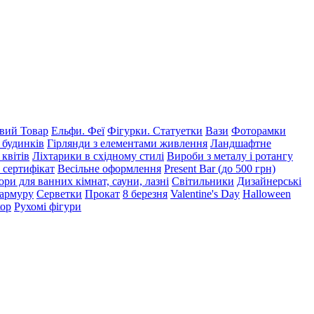
ий Товар
Ельфи. Феї
Фігурки. Статуетки
Вази
Фоторамки
 будинків
Гірлянди з елементами живлення
Ландшафтне
 квітів
Ліхтарики в східному стилі
Вироби з металу і ротангу
 сертифікат
Весільне оформлення
Present Bar (до 500 грн)
ри для ванних кімнат, сауни, лазні
Світильники
Дизайнерські
мармуру
Серветки
Прокат
8 березня
Valentine's Day
Halloween
кор
Рухомі фігури