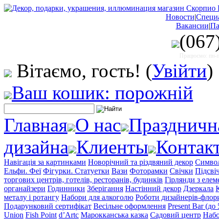
Новости
|
Специ
Вакансии
|
Па
(067
Працюємо: пн-пт
Вітаємо, гость!
(
Увійти
)
Ваш кошик: порожній
Главная
О нас
Праздничн
дизайна
Клиенты
Контак
Навігація за картинками
Новорічний та різдвяний декор
Символ
Ельфи. Феї
Фігурки. Статуетки
Вази
Фоторамки
Свічки
Підсві
торгових центрів, готелів, ресторанів, будинків
Гірлянди з еле
органайзери
Годинники
Зберігання
Настінний декор
Дзеркала
металу і ротангу
Набори для алкоголю
Роботи дизайнерів-флор
Подарунковий сертифікат
Весільне оформлення
Present Bar (до
Union
Fish Point
d’Artc
Марокканська казка
Садовий центр
Набо