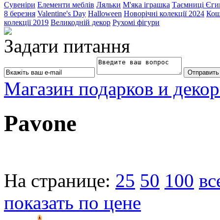
Сувеніри
Елементи меблів
Ляльки
М'яка іграшка
Таємниці Єги
8 березня
Valentine's Day
Halloween
Новорічні колекції 2024
Кош
колекції 2019
Великодній декор
Рухомі фігури
Задати питання
Магазин подарков и декор
Pavone
На странице:
25
50
100
вс
показать по цене