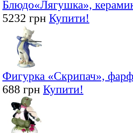
Блюдо«Лягушка», керамик
5232 грн
Купити!
Фигурка «Скрипач», фарфо
688 грн
Купити!