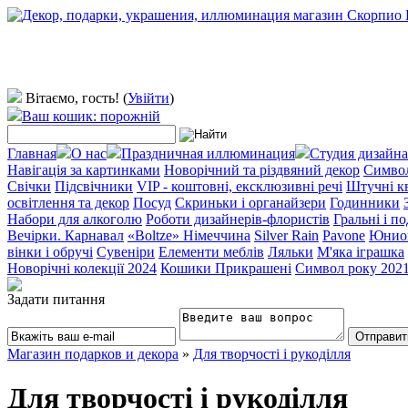
Вітаємо, гость!
(
Увійти
)
Ваш кошик: порожній
Главная
О нас
Праздничная иллюминация
Студия дизайна
Навігація за картинками
Новорічний та різдвяний декор
Символ
Свічки
Підсвічники
VIP - коштовні, ексклюзивні речі
Штучні к
освітлення та декор
Посуд
Скриньки і органайзери
Годинники
Набори для алкоголю
Роботи дизайнерів-флористів
Гральні і п
Вечірки. Карнавал
«Boltze» Німеччина
Silver Rain
Pavone
Юнио
вінки і обручі
Сувеніри
Елементи меблів
Ляльки
М'яка іграшка
Новорічні колекції 2024
Кошики Прикрашені
Символ року 202
Задати питання
Магазин подарков и декора
»
Для творчості і рукоділля
Для творчості і рукоділля