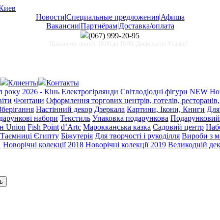
Новости
|
Специальные предложения
|
Афиша
Вакансии
|
Партнёрам
|
Доставка/оплата
(067)
999-20-95
Працюємо: пн-пт с 10:00 до 18:00; Доставка по Україні!
Клиенты
Контакты
 року 2026 - Кінь
Електрогірлянди
Світлодіодні фігури
NEW Нов
віти
Фонтани
Оформлення торгових центрів, готелів, ресторанів,
Зберігання
Настінний декор
Дзеркала
Картини, Ікони, Книги
Для
одарункові набори
Текстиль
Упаковка подарункова
Подарунковий
н Union
Fish Point
d’Artc
Марокканська казка
Садовий центр
Набо
Таємниці Єгипту
Біжутерія
Для творчості і рукоділля
Вироби з 
1
Новорічні колекції 2018
Новорічні колекції 2019
Великодній де