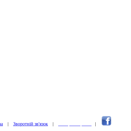
ua
|
Зворотній зв'язок
|
Наверх сторінки
|