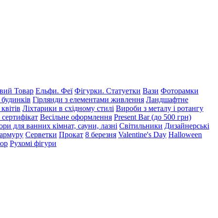
ий Товар
Ельфи. Феї
Фігурки. Статуетки
Вази
Фоторамки
 будинків
Гірлянди з елементами живлення
Ландшафтне
 квітів
Ліхтарики в східному стилі
Вироби з металу і ротангу
 сертифікат
Весільне оформлення
Present Bar (до 500 грн)
ри для ванних кімнат, сауни, лазні
Світильники
Дизайнерські
мармуру
Серветки
Прокат
8 березня
Valentine's Day
Halloween
кор
Рухомі фігури