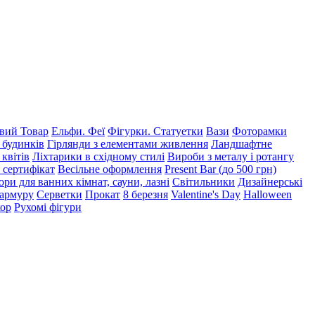
ий Товар
Ельфи. Феї
Фігурки. Статуетки
Вази
Фоторамки
 будинків
Гірлянди з елементами живлення
Ландшафтне
 квітів
Ліхтарики в східному стилі
Вироби з металу і ротангу
 сертифікат
Весільне оформлення
Present Bar (до 500 грн)
ри для ванних кімнат, сауни, лазні
Світильники
Дизайнерські
мармуру
Серветки
Прокат
8 березня
Valentine's Day
Halloween
кор
Рухомі фігури