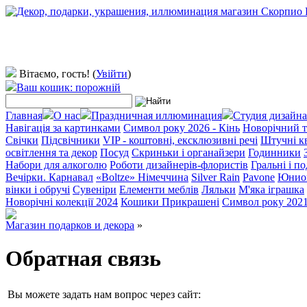
Вітаємо, гость!
(
Увійти
)
Ваш кошик: порожній
Главная
О нас
Праздничная иллюминация
Студия дизайна
Навігація за картинками
Символ року 2026 - Кінь
Новорічний т
Свічки
Підсвічники
VIP - коштовні, ексклюзивні речі
Штучні к
освітлення та декор
Посуд
Скриньки і органайзери
Годинники
Набори для алкоголю
Роботи дизайнерів-флористів
Гральні і п
Вечірки. Карнавал
«Boltze» Німеччина
Silver Rain
Pavone
Юнио
вінки і обручі
Сувеніри
Елементи меблів
Ляльки
М'яка іграшка
Новорічні колекції 2024
Кошики Прикрашені
Символ року 202
Магазин подарков и декора
»
Обратная связь
Вы можете задать нам вопрос через сайт: