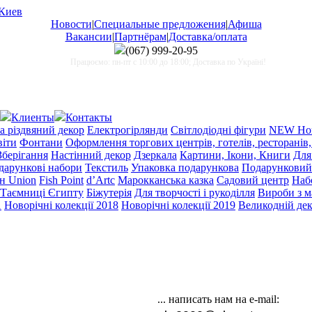
Новости
|
Специальные предложения
|
Афиша
Вакансии
|
Партнёрам
|
Доставка/оплата
(067)
999-20-95
Працюємо: пн-пт с 10:00 до 18:00; Доставка по Україні!
Клиенты
Контакты
а різдвяний декор
Електрогірлянди
Світлодіодні фігури
NEW Нов
віти
Фонтани
Оформлення торгових центрів, готелів, ресторанів,
Зберігання
Настінний декор
Дзеркала
Картини, Ікони, Книги
Для
одарункові набори
Текстиль
Упаковка подарункова
Подарунковий
н Union
Fish Point
d’Artc
Марокканська казка
Садовий центр
Набо
Таємниці Єгипту
Біжутерія
Для творчості і рукоділля
Вироби з 
1
Новорічні колекції 2018
Новорічні колекції 2019
Великодній де
... написать нам на e-mail: