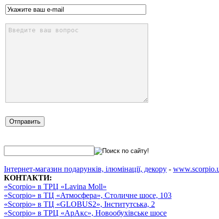
Інтернет-магазин подарунків, ілюмінації, декору
-
www.scorpio.
КОНТАКТИ:
«Scorpio» в ТРЦ «Lavina Moll»
«Scorpio» в ТЦ «Атмосфера», Столичне шосе, 103
«Scorpio» в ТЦ «GLOBUS2», Інститутська, 2
«Scorpio» в ТРЦ «АрАкс», Новообухівське шосе