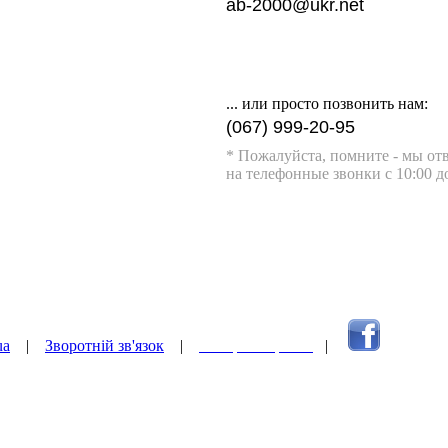
ab-2000@ukr.net
... или просто позвонить нам:
(067) 999-20-95
* Пожалуйста, помните - мы от
на телефонные звонки c 10:00 д
ua
|
Зворотній зв'язок
|
Наверх сторінки
|