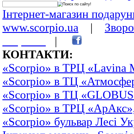
Інтернет-магазин подарунк
www.scorpio.ua
|
Зворо
сторінки
|
КОНТАКТИ:
«Scorpio» в ТРЦ «Lavina 
«Scorpio» в ТЦ «Атмосфер
«Scorpio» в ТЦ «GLOBUS2»
«Scorpio» в ТРЦ «АрАкс»
«Scorpio» бульвар Лесі Ук