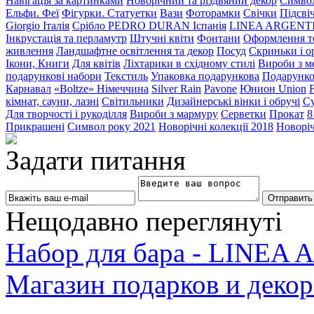
Навігація за картинками
Новорічний та різдвяний декор
Символ
Ельфи. Феї
Фігурки. Статуетки
Вази
Фоторамки
Свічки
Підсві
Giorgio Італія
Срібло PEDRO DURAN Іспанія
LINEA ARGENT
Інкрустація та перламутр
Штучні квіти
Фонтани
Оформлення тор
живлення
Ландшафтне освітлення та декор
Посуд
Скриньки і о
Ікони, Книги
Для квітів
Ліхтарики в східному стилі
Вироби з ме
подарункові набори
Текстиль
Упаковка подарункова
Подарунко
Карнавал
«Boltze» Німеччина
Silver Rain
Pavone
Юнион Union
F
кімнат, сауни, лазні
Світильники
Дизайнерські вінки і обручі
Су
Для творчості і рукоділля
Вироби з мармуру
Серветки
Прокат
8
Прикрашені
Символ року 2021
Новорічні колекції 2018
Новоріч
Задати питання
Нещодавно переглянуті
Набор для бара - LINEA
Магазин подарков и декор