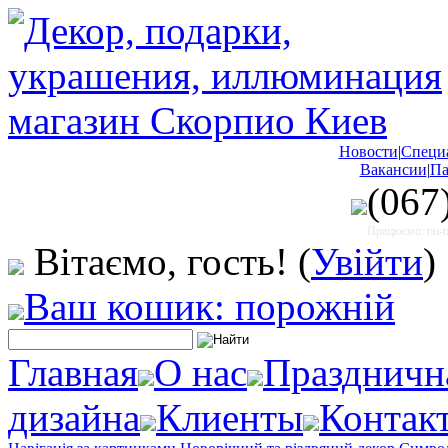
Новости
|
Специ
Вакансии
|
Па
(067
Працюємо: пн-пт
Вітаємо, гость!
(
Увійти
)
Ваш кошик: порожній
Главная
О нас
Праздничн
дизайна
Клиенты
Контак