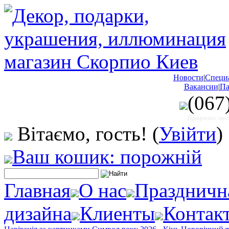
Новости
|
Специ
Вакансии
|
Па
(067
Працюємо: пн-пт
Вітаємо, гость!
(
Увійти
)
Ваш кошик: порожній
Главная
О нас
Праздничн
дизайна
Клиенты
Контак