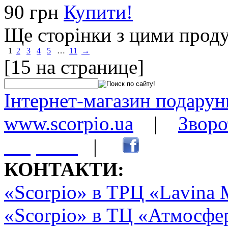
90 грн
Купити!
Ще сторінки з цими прод
1
2
3
4
5
…
11
→
[15 на странице]
Інтернет-магазин подарунк
www.scorpio.ua
|
Зворо
сторінки
|
КОНТАКТИ:
«Scorpio» в ТРЦ «Lavina 
«Scorpio» в ТЦ «Атмосфер