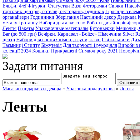
Навігація за картинками
Символ року 2026 - Кінь
Новорічний т
Ельфи. Феї
Фігурки. Статуетки
Вази
Фоторамки
Свічки
Підсві
торгових центрів, готелів, ресторанів, будинків
Гірлянди з еле
органайзери
Годинники
Зберігання
Настінний декор
Дзеркала
металу і ротангу
Набори для алкоголю
Роботи дизайнерів-флор
Ленты
Пакеты
Упаковочные материалы
Бутоньерки
Мешочки, 
Bar (до 500 грн)
Вечірки. Карнавал
«Boltze» Німеччина
Silver R
центр
Набори для ванних кімнат, сауни, лазні
Світильники
Диза
Таємниці Єгипту
Біжутерія
Для творчості і рукоділля
Вироби з
колекції 2024
Кошики Прикрашені
Символ року 2021
Новорічні
Задати питання
Магазин подарков и декора
»
Упаковка подарункова
»
Ленты
Ленты