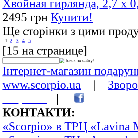
Хвойная гирлянда, 2,7 х 0,
2495 грн
Купити!
Ще сторінки з цими прод
1
2
3
4
5
[15 на странице]
Інтернет-магазин подарунк
www.scorpio.ua
|
Зворо
сторінки
|
КОНТАКТИ:
«Scorpio» в ТРЦ «Lavina 