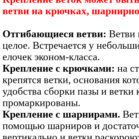
ветви на крючках, шарнирно
Отгибающиеся ветви:
Ветви 
целое. Встречается у небольш
елочек эконом-класса.
Крепление с крючками:
на с
крепятся ветки, основания к
удобства сборки пазы и ветки 
промаркированы.
Крепление с шарнирами.
Вет
помощью шарниров и достаточ
вертикально и ветки раскороют