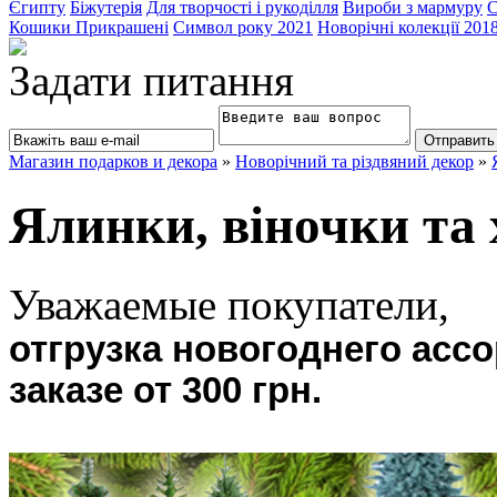
Єгипту
Біжутерія
Для творчості і рукоділля
Вироби з мармуру
С
Кошики Прикрашені
Символ року 2021
Новорічні колекції 201
Задати питання
Магазин подарков и декора
»
Новорічний та різдвяний декор
»
Ялинки, віночки та 
Уважаемые покупатели,
отгрузка новогоднего асс
заказе от 300 грн.