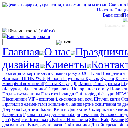
Новости
|
Специ
Вакансии
|
Па
Працюємо: пн-пт
Вітаємо, гость!
(
Увійти
)
Ваш кошик: порожній
Главная
О нас
Праздничн
дизайна
Клиенты
Контак
Навігація за картинками
Символ року 2026 - Кінь
Новорічний т
Ялинкові ПРИКРАСИ
Набори Ігрушок та Кульок
Кульки
Казков
Новорічні композиції
Санта Клаус, Дід Мороз, Снегуронька
Різ
(Фігурки, підсвічники)
Сервіровка Новорічного столу
Новорічн
Подарки-сувениры
Електрогірлянди
Світлодіодні фігури
NEW 
Підсвічники
VIP - коштовні, ексклюзивні речі
Штучні квіти
Фо
Гірлянди з елементами живлення
Ландшафтне освітлення та де
Дзеркала
Картини, Ікони, Книги
Для квітів
Ліхтарики в східном
флористів
Гральні і подарункові набори
Текстиль
Упаковка под
грн)
Вечірки. Карнавал
«Boltze» Німеччина
Silver Rain
Pavone
Ю
для ванних кімнат, сауни, лазні
Світильники
Дизайнерські вінки