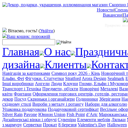
Новости
|
Специ
Вакансии
|
Па
Працюємо: пн-пт
Вітаємо, гость!
(
Увійти
)
Ваш кошик: порожній
Главная
О нас
Праздничн
дизайна
Клиенты
Контак
Навігація за картинками
Символ року 2026 - Кінь
Новорічний т
Ельфи. Феї
Фігурки. Статуетки
Stratford
Arora Design
Sealmark
E
Інші виробники
Ангели
Люди
Клоуни
Гноми, Ельфи і Мухомо
Транспорт і Техніка
Предмети, об'єкти
Новорічні
Металеві
Ваз
квіти
Фонтани
Оформлення торгових центрів, готелів, ресторан
декор
Посуд
Скриньки і органайзери
Годинники
Зберігання
Нас
східному стилі
Вироби з металу і ротангу
Набори для алкоголю
Упаковка подарункова
Подарунковий сертифікат
Весільне офо
Silver Rain
Pavone
Юнион Union
Fish Point
d’Artc
Марокканська 
Дизайнерські вінки і обручі
Сувеніри
Елементи меблів
Ляльки
з мармуру
Серветки
Прокат
8 березня
Valentine's Day
Halloween