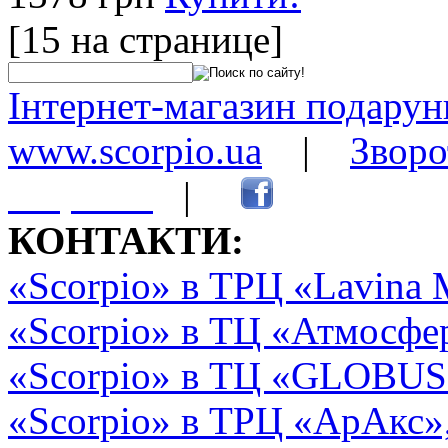
[15 на странице]
Інтернет-магазин подарунк
www.scorpio.ua
|
Зворо
сторінки
|
КОНТАКТИ:
«Scorpio» в ТРЦ «Lavina 
«Scorpio» в ТЦ «Атмосфер
«Scorpio» в ТЦ «GLOBUS2»
«Scorpio» в ТРЦ «АрАкс»