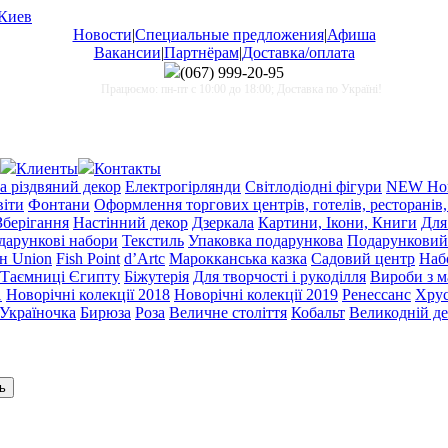
Новости
|
Специальные предложения
|
Афиша
Вакансии
|
Партнёрам
|
Доставка/оплата
(067)
999-20-95
Працюємо: пн-пт с 10:00 до 18:00; Доставка по Україні!
Клиенты
Контакты
а різдвяний декор
Електрогірлянди
Світлодіодні фігури
NEW Нов
віти
Фонтани
Оформлення торгових центрів, готелів, ресторанів,
Зберігання
Настінний декор
Дзеркала
Картини, Ікони, Книги
Для
одарункові набори
Текстиль
Упаковка подарункова
Подарунковий
н Union
Fish Point
d’Artc
Марокканська казка
Садовий центр
Набо
Таємниці Єгипту
Біжутерія
Для творчості і рукоділля
Вироби з 
1
Новорічні колекції 2018
Новорічні колекції 2019
Ренессанс
Хрус
Україночка
Бирюза
Роза
Величне століття
Кобальт
Великодній д