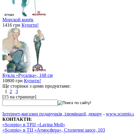
Морской конёк
1416 грн
Купити!
Кукла «Русалка», 168 см
10800 грн
Купити!
Ще сторінки з цими продуктами:
1
2
3
[15 на странице]
Інтернет-магазин подарунків, ілюмінації, декору
-
www.scorpio.
КОНТАКТИ:
«Scorpio» в ТРЦ «Lavina Moll»
«Scorpio» в ТЦ «Атмосфера», Столичне шосе, 103