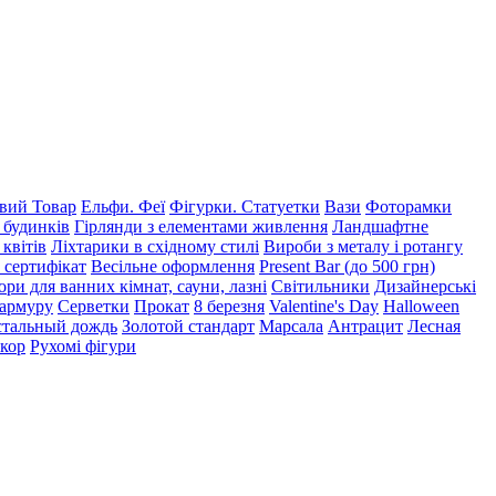
ий Товар
Ельфи. Феї
Фігурки. Статуетки
Вази
Фоторамки
 будинків
Гірлянди з елементами живлення
Ландшафтне
 квітів
Ліхтарики в східному стилі
Вироби з металу і ротангу
 сертифікат
Весільне оформлення
Present Bar (до 500 грн)
ри для ванних кімнат, сауни, лазні
Світильники
Дизайнерські
мармуру
Серветки
Прокат
8 березня
Valentine's Day
Halloween
тальный дождь
Золотой стандарт
Марсала
Антрацит
Лесная
екор
Рухомі фігури