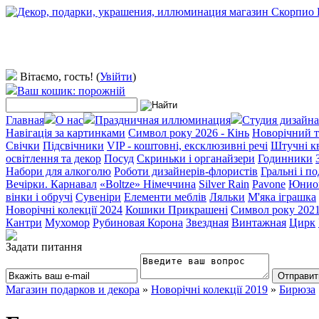
Вітаємо, гость!
(
Увійти
)
Ваш кошик: порожній
Главная
О нас
Праздничная иллюминация
Студия дизайна
Навігація за картинками
Символ року 2026 - Кінь
Новорічний т
Свічки
Підсвічники
VIP - коштовні, ексклюзивні речі
Штучні к
освітлення та декор
Посуд
Скриньки і органайзери
Годинники
Набори для алкоголю
Роботи дизайнерів-флористів
Гральні і п
Вечірки. Карнавал
«Boltze» Німеччина
Silver Rain
Pavone
Юнио
вінки і обручі
Сувеніри
Елементи меблів
Ляльки
М'яка іграшка
Новорічні колекції 2024
Кошики Прикрашені
Символ року 202
Кантри
Мухомор
Рубиновая Корона
Звездная
Винтажная
Цирк
Задати питання
Магазин подарков и декора
»
Новорічні колекції 2019
»
Бирюза