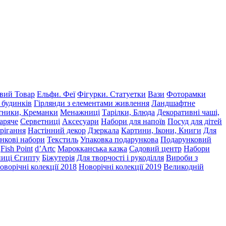
ий Товар
Ельфи. Феї
Фігурки. Статуетки
Вази
Фоторамки
 будинків
Гірлянди з елементами живлення
Ландшафтне
тники, Креманки
Менажниці
Тарілки, Блюда
Декоративні чаші,
гаряче
Серветниці
Аксесуари
Набори для напоїв
Посуд для дітей
рігання
Настінний декор
Дзеркала
Картини, Ікони, Книги
Для
ункові набори
Текстиль
Упаковка подарункова
Подарунковий
Fish Point
d’Artc
Марокканська казка
Садовий центр
Набори
иці Єгипту
Біжутерія
Для творчості і рукоділля
Вироби з
оворічні колекції 2018
Новорічні колекції 2019
Великодній