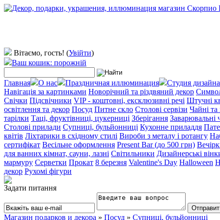
Вітаємо, гость!
(
Увійти
)
Ваш кошик: порожній
Главная
О нас
Праздничная иллюминация
Студия дизайна
Навігація за картинками
Новорічний та різдвяний декор
Символ
Свічки
Підсвічники
VIP - коштовні, ексклюзивні речі
Штучні к
освітлення та декор
Посуд
Питне скло
Столові сервізи
Чайні та
тарілки
Таці, фруктівниці, цукерниці
Зберігання
Заварювальні 
Столові прилади
Супниці, бульйонниці
Кухонне приладдя
Пате
квітів
Ліхтарики в східному стилі
Вироби з металу і ротангу
На
сертифікат
Весільне оформлення
Present Bar (до 500 грн)
Вечірк
для ванних кімнат, сауни, лазні
Світильники
Дизайнерські вінки
мармуру
Серветки
Прокат
8 березня
Valentine's Day
Halloween
Н
декор
Рухомі фігури
Задати питання
Магазин подарков и декора
»
Посуд
»
Супниці, бульйонниці