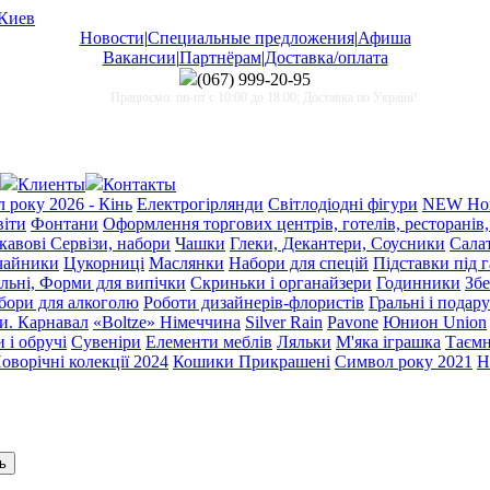
Новости
|
Специальные предложения
|
Афиша
Вакансии
|
Партнёрам
|
Доставка/оплата
(067)
999-20-95
Працюємо: пн-пт с 10:00 до 18:00; Доставка по Україні!
Клиенты
Контакты
 року 2026 - Кінь
Електрогірлянди
Світлодіодні фігури
NEW Нов
віти
Фонтани
Оформлення торгових центрів, готелів, ресторанів,
 кавові Сервізи, набори
Чашки
Глеки, Декантери, Соусники
Сала
чайники
Цукорниці
Маслянки
Набори для спецій
Підставки під 
льні, Форми для випічки
Скриньки і органайзери
Годинники
Збе
бори для алкоголю
Роботи дизайнерів-флористів
Гральні і подар
и. Карнавал
«Boltze» Німеччина
Silver Rain
Pavone
Юнион Union
 і обручі
Сувеніри
Елементи меблів
Ляльки
М'яка іграшка
Таємн
оворічні колекції 2024
Кошики Прикрашені
Символ року 2021
Н