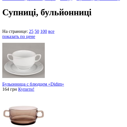
Супниці, бульйонниці
На странице:
25
50
100
все
показать по цене
Бульонница с блюдцем «Didim»
164 грн
Купити!