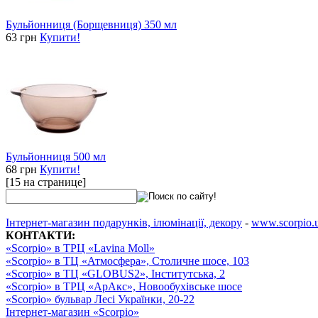
Бульйонниця (Борщевниця) 350 мл
63 грн
Купити!
Бульйонниця 500 мл
68 грн
Купити!
[15 на странице]
Інтернет-магазин подарунків, ілюмінації, декору
-
www.scorpio.
КОНТАКТИ:
«Scorpio» в ТРЦ «Lavina Moll»
«Scorpio» в ТЦ «Атмосфера», Столичне шосе, 103
«Scorpio» в ТЦ «GLOBUS2», Інститутська, 2
«Scorpio» в ТРЦ «АрАкс», Новообухівське шосе
«Scorpio» бульвар Лесі Українки, 20-22
Інтернет-магазин «Scorpio»