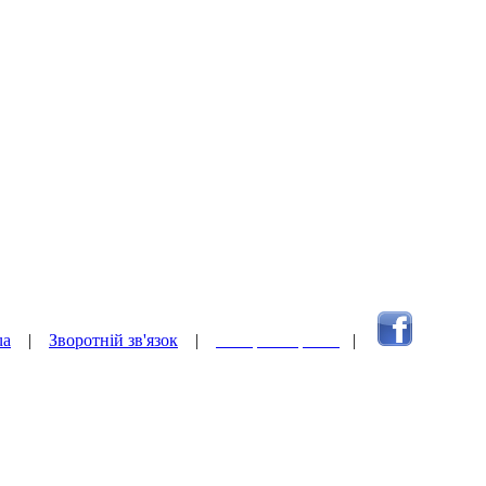
ua
|
Зворотній зв'язок
|
Наверх сторінки
|