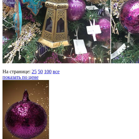
На странице:
25
50
100
все
показать по цене