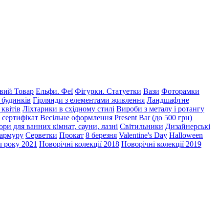
ий Товар
Ельфи. Феї
Фігурки. Статуетки
Вази
Фоторамки
 будинків
Гірлянди з елементами живлення
Ландшафтне
 квітів
Ліхтарики в східному стилі
Вироби з металу і ротангу
 сертифікат
Весільне оформлення
Present Bar (до 500 грн)
ри для ванних кімнат, сауни, лазні
Світильники
Дизайнерські
мармуру
Серветки
Прокат
8 березня
Valentine's Day
Halloween
 року 2021
Новорічні колекції 2018
Новорічні колекції 2019