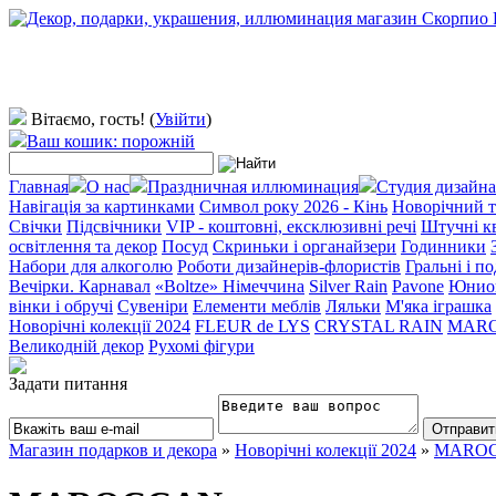
Вітаємо, гость!
(
Увійти
)
Ваш кошик: порожній
Главная
О нас
Праздничная иллюминация
Студия дизайна
Навігація за картинками
Символ року 2026 - Кінь
Новорічний т
Свічки
Підсвічники
VIP - коштовні, ексклюзивні речі
Штучні к
освітлення та декор
Посуд
Скриньки і органайзери
Годинники
Набори для алкоголю
Роботи дизайнерів-флористів
Гральні і п
Вечірки. Карнавал
«Boltze» Німеччина
Silver Rain
Pavone
Юнио
вінки і обручі
Сувеніри
Елементи меблів
Ляльки
М'яка іграшка
Новорічні колекції 2024
FLEUR de LYS
CRYSTAL RAIN
MAR
Великодній декор
Рухомі фігури
Задати питання
Магазин подарков и декора
»
Новорічні колекції 2024
»
MARO