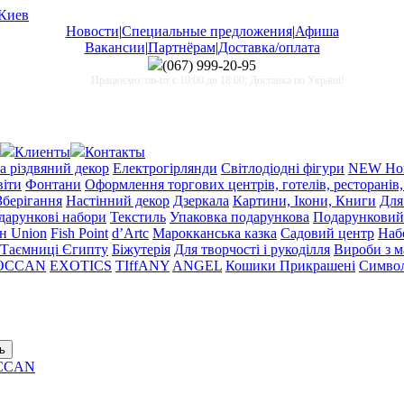
Новости
|
Специальные предложения
|
Афиша
Вакансии
|
Партнёрам
|
Доставка/оплата
(067)
999-20-95
Працюємо: пн-пт с 10:00 до 18:00; Доставка по Україні!
Клиенты
Контакты
а різдвяний декор
Електрогірлянди
Світлодіодні фігури
NEW Нов
віти
Фонтани
Оформлення торгових центрів, готелів, ресторанів,
Зберігання
Настінний декор
Дзеркала
Картини, Ікони, Книги
Для
одарункові набори
Текстиль
Упаковка подарункова
Подарунковий
н Union
Fish Point
d’Artc
Марокканська казка
Садовий центр
Набо
Таємниці Єгипту
Біжутерія
Для творчості і рукоділля
Вироби з 
OCCAN
EXOTICS
TIffANY
ANGEL
Кошики Прикрашені
Символ
CCAN