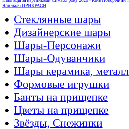
Навігація за картинками
Символ року 2026 - Кінь
Новорічний т
Ялинкові ПРИКРАСИ
Стеклянные шары
Дизайнерские шары
Шары-Персонажи
Шары-Одуванчики
Шары керамика, металл
Формовые игрушки
Банты на прищепке
Цветы на прищепке
Звёзды, Снежинки