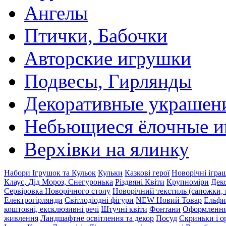
Ангелы
Птички, Бабочки
Авторские игрушки
Подвесы, Гирлянды
Декоративные украшен
Небьющиеся ёлочные 
Верхівки на ялинку
Набори Ігрушок та Кульок
Кульки
Казкові герої
Новорічні ігра
Клаус, Дід Мороз, Снегуронька
Різдвяні Квіти
Крупноміри
Деко
Сервіровка Новорічного столу
Новорічний текстиль (сапожки, 
Електрогірлянди
Світлодіодні фігури
NEW Новий Товар
Ельфи
коштовні, ексклюзивні речі
Штучні квіти
Фонтани
Оформлення 
живлення
Ландшафтне освітлення та декор
Посуд
Скриньки і о