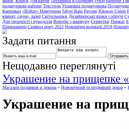
Ікони, Книги
Для квітів
Ліхтарики в східному стилі
Вироби з ме
подарункові набори
Текстиль
Упаковка подарункова
Подарунко
Карнавал
«Boltze» Німеччина
Silver Rain
Pavone
Юнион Union
F
кімнат, сауни, лазні
Світильники
Дизайнерські вінки і обручі
Су
Для творчості і рукоділля
Вироби з мармуру
Серветки
Прокат
8
Прикрашені
Символ року 2021
Новорічні колекції 2018
Новоріч
Задати питання
Нещодавно переглянуті
Украшение на прищепке 
Магазин подарков и декора
»
Новорічний та різдвяний декор
»
Украшение на прищ