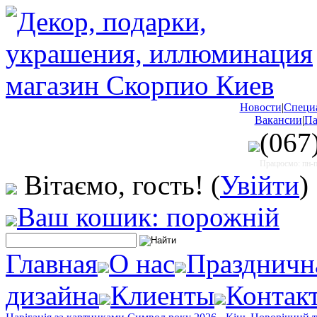
Новости
|
Специ
Вакансии
|
Па
(067
Працюємо: пн-пт
Вітаємо, гость!
(
Увійти
)
Ваш кошик: порожній
Главная
О нас
Праздничн
дизайна
Клиенты
Контак