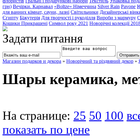
флористів
Гральні і подарункові набори
Текстиль
Упаковка под
грн)
Вечірки. Карнавал
«Boltze» Німеччина
Silver Rain
Pavone
Ю
для ванних кімнат, сауни, лазні
Світильники
Дизайнерські вінки
Єгипту
Біжутерія
Для творчості і рукоділля
Вироби з мармуру
С
Кошики Прикрашені
Символ року 2021
Новорічні колекції 201
Задати питання
Магазин подарков и декора
»
Новорічний та різдвяний декор
»
Шары керамика, ме
На странице:
25
50
100
вс
показать по цене