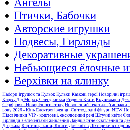
Ангелы
Птички, Бабочки
Авторские игрушки
Подвесы, Гирлянды
Декоративные украшен
Небьющиеся ёлочные 
Верхівки на ялинку
Набори Ігрушок та Кульок
Кульки
Казкові герої
Новорічні ігра
Клаус, Дід Мороз, Снегуронька
Різдвяні Квіти
Крупноміри
Деко
Сервіровка Новорічного столу
Новорічний текстиль (сапожки, 
року 2026 - Кінь
Електрогірлянди
Світлодіодні фігури
NEW Нов
Підсвічники
VIP - коштовні, ексклюзивні речі
Штучні квіти
Фо
Гірлянди з елементами живлення
Ландшафтне освітлення та де
Дзеркала
Картини, Ікони, Книги
Для квітів
Ліхтарики в східном