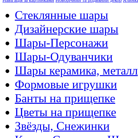
Навігація за картинками
Новорічний та різдвяний декор
Ялинки
Стеклянные шары
Дизайнерские шары
Шары-Персонажи
Шары-Одуванчики
Шары керамика, металл
Формовые игрушки
Банты на прищепке
Цветы на прищепке
Звёзды, Снежинки