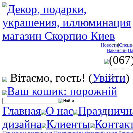
Новости
|
Специ
Вакансии
|
Па
(067
Працюємо: пн-пт
Вітаємо, гость!
(
Увійти
)
Ваш кошик: порожній
Главная
О нас
Праздничн
дизайна
Клиенты
Контак