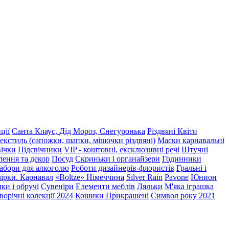
ції
Санта Клаус, Дід Мороз, Снегуронька
Різдвяні Квіти
екстиль (сапожки, шапки, мішочки різдвяні)
Маски карнавальні
ічки
Підсвічники
VIP - коштовні, ексклюзивні речі
Штучні
ення та декор
Посуд
Скриньки і органайзери
Годинники
абори для алкоголю
Роботи дизайнерів-флористів
Гральні і
ірки. Карнавал
«Boltze» Німеччина
Silver Rain
Pavone
Юнион
ки і обручі
Сувеніри
Елементи меблів
Ляльки
М'яка іграшка
ворічні колекції 2024
Кошики Прикрашені
Символ року 2021