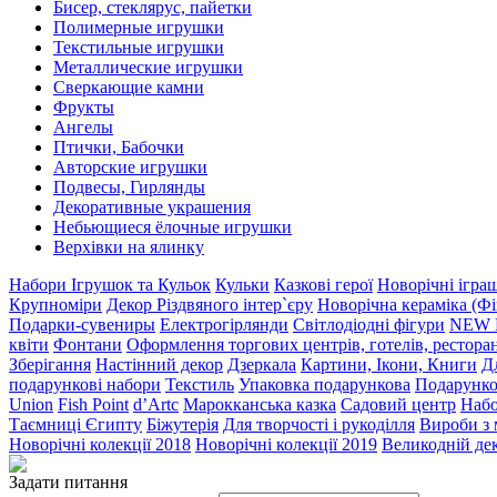
Бисер, стеклярус, пайетки
Полимерные игрушки
Текстильные игрушки
Металлические игрушки
Сверкающие камни
Фрукты
Ангелы
Птички, Бабочки
Авторские игрушки
Подвесы, Гирлянды
Декоративные украшения
Небьющиеся ёлочные игрушки
Верхівки на ялинку
Набори Ігрушок та Кульок
Кульки
Казкові герої
Новорічні ігра
Крупноміри
Декор Різдвяного інтер`єру
Новорічна кераміка (Фі
Подарки-сувениры
Електрогірлянди
Світлодіодні фігури
NEW 
квіти
Фонтани
Оформлення торгових центрів, готелів, ресторан
Зберігання
Настінний декор
Дзеркала
Картини, Ікони, Книги
Дл
подарункові набори
Текстиль
Упаковка подарункова
Подарунко
Union
Fish Point
d’Artc
Марокканська казка
Садовий центр
Набо
Таємниці Єгипту
Біжутерія
Для творчості і рукоділля
Вироби з
Новорічні колекції 2018
Новорічні колекції 2019
Великодній де
Задати питання