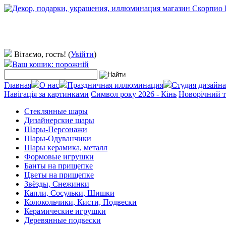
Вітаємо, гость!
(
Увійти
)
Ваш кошик: порожній
Главная
О нас
Праздничная иллюминация
Студия дизайна
Навігація за картинками
Символ року 2026 - Кінь
Новорічний т
Стеклянные шары
Дизайнерские шары
Шары-Персонажи
Шары-Одуванчики
Шары керамика, металл
Формовые игрушки
Банты на прищепке
Цветы на прищепке
Звёзды, Снежинки
Капли, Сосульки, Шишки
Колокольчики, Кисти, Подвески
Керамические игрушки
Деревянные подвески