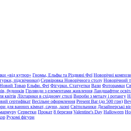
шки «від кутюр»
Гномы, Ельфы та Різдвяні Феї
Новорічні компози
гурки, підсвічники)
Сервіровка Новорічного столу
Новорічний т
Новий Товар
Ельфи. Феї
Фігурки. Статуетки
Вази
Фоторамки
Св
ів, будинків
Гірлянди з елементами живлення
Ландшафтне освітл
я квітів
Ліхтарики в східному стилі
Вироби з металу і ротангу
Н
вий сертифікат
Весільне оформлення
Present Bar (до 500 грн)
Веч
ри для ванних кімнат, сауни, лазні
Світильники
Дизайнерські він
 мармуру
Серветки
Прокат
8 березня
Valentine's Day
Halloween
Но
кор
Рухомі фігури