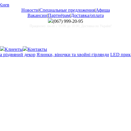
Новости
|
Специальные предложения
|
Афиша
Вакансии
|
Партнёрам
|
Доставка/оплата
(067)
999-20-95
Працюємо: пн-пт с 10:00 до 18:00; Доставка по Україні!
Клиенты
Контакты
а різдвяний декор
Ялинки, віночки та хвойні гірлянди
LED прик