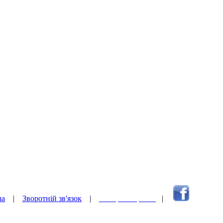
ua
|
Зворотній зв'язок
|
Наверх сторінки
|