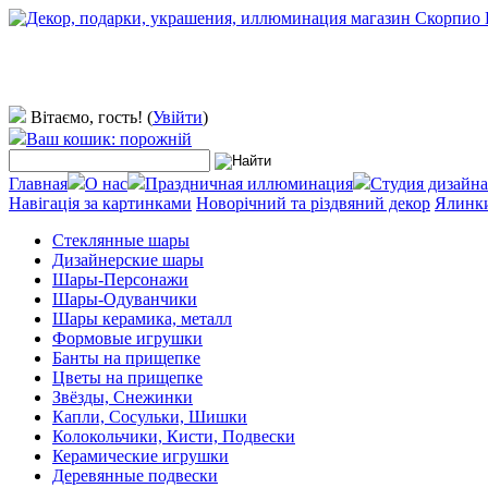
Вітаємо, гость!
(
Увійти
)
Ваш кошик: порожній
Главная
О нас
Праздничная иллюминация
Студия дизайна
Навігація за картинками
Новорічний та різдвяний декор
Ялинки
Стеклянные шары
Дизайнерские шары
Шары-Персонажи
Шары-Одуванчики
Шары керамика, металл
Формовые игрушки
Банты на прищепке
Цветы на прищепке
Звёзды, Снежинки
Капли, Сосульки, Шишки
Колокольчики, Кисти, Подвески
Керамические игрушки
Деревянные подвески