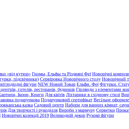
шки «від кутюр»
Гномы, Ельфы та Різдвяні Феї
Новорічні компози
гурки, підсвічники)
Сервіровка Новорічного столу
Новорічний т
вітлодіодні фігури
NEW Новий Товар
Ельфи. Феї
Фігурки. Стат
ентрів, готелів, ресторанів, будинків
Гірлянди з елементами жи
Картини, Ікони, Книги
Для квітів
Ліхтарики в східному стилі
Вир
аковка подарункова
Подарунковий сертифікат
Весільне оформл
окканська казка
Садовий центр
Набори для ванних кімнат, сауни
ерія
Для творчості і рукоділля
Вироби з мармуру
Серветки
Прока
8
Новорічні колекції 2019
Великодній декор
Рухомі фігури