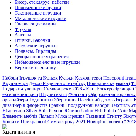
Бисер, стеклярус, пайетки
Полимерные игрушки
Текстильные игрушки
Металлические игрушки
Сверкающие камни
Фрукты
Ангелы
Птички, Бабочки
Авторские игрушки
Подвесы, Гирлянды
Декоративные украшения
Небьющиеся ёлочные игрушки
Верхівки на ялинку
Набори Ігрушок та Кульок
Кульки
Казкові герої
Новорічні ігра
Крупноміри
Декор Різдвяного інтер`єру
Новорічна кераміка (Фі
Подарки-сувениры
Символ року 2026 - Кінь
Електрогірлянди
С
ексклюзивні речі
Штучні квіти
Фонтани
Оформлення торгових ц
органайзери
Годинники
Зберігання
Настінний декор
Дзеркала
дизайнерів-флористів
Гральні і подарункові набори
Текстиль
Уп
Німеччина
Silver Rain
Pavone
Юнион Union
Fish Point
d’Artc
Мар
Елементи меблів
Ляльки
М'яка іграшка
Таємниці Єгипту
Біжут
Кошики Прикрашені
Символ року 2021
Новорічні колекції 201
Задати питання