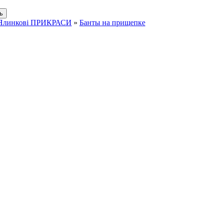
Ялинкові ПРИКРАСИ
»
Банты на прищепке