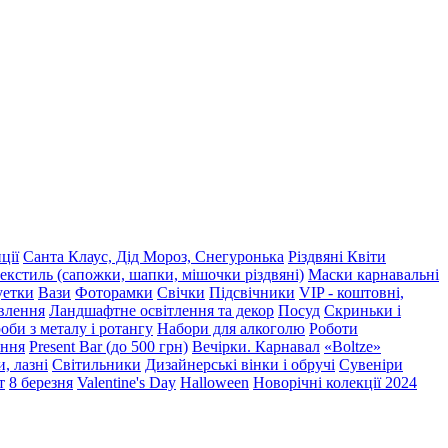
ції
Санта Клаус, Дід Мороз, Снегуронька
Різдвяні Квіти
екстиль (сапожки, шапки, мішочки різдвяні)
Маски карнавальні
уетки
Вази
Фоторамки
Свічки
Підсвічники
VIP - коштовні,
влення
Ландшафтне освітлення та декор
Посуд
Скриньки і
оби з металу і ротангу
Набори для алкоголю
Роботи
ення
Present Bar (до 500 грн)
Вечірки. Карнавал
«Boltze»
, лазні
Світильники
Дизайнерські вінки і обручі
Сувеніри
т
8 березня
Valentine's Day
Halloween
Новорічні колекції 2024