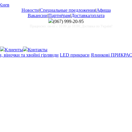
Новости
|
Специальные предложения
|
Афиша
Вакансии
|
Партнёрам
|
Доставка/оплата
(067)
999-20-95
Працюємо: пн-пт с 10:00 до 18:00; Доставка по Україні!
Клиенты
Контакты
, віночки та хвойні гірлянди
LED прикраси
Ялинкові ПРИКРА